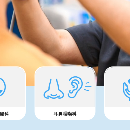
腸科
耳鼻咽喉科