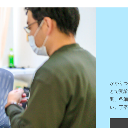
かかりつ
とで受診
調、些細
い。丁寧